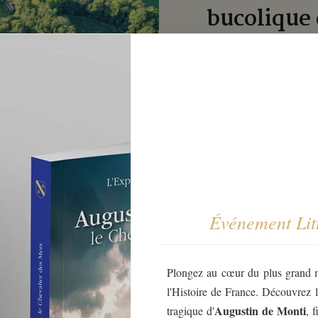
bucolique 
Le château de Ker
bucolique sur pl
express Quimper-L
atlantique (à 15 m
Événement Litt
Plongez au cœur du plus grand 
l'Histoire de France. Découvrez l
Augustin de Monti
tragique d'
, 