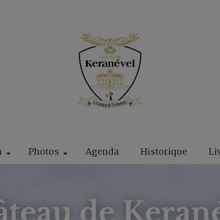
u
Photos
Agenda
Historique
Li
teau de Keran