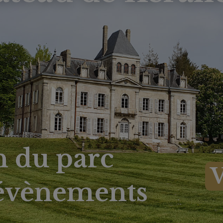
n du parc
V
 évènements