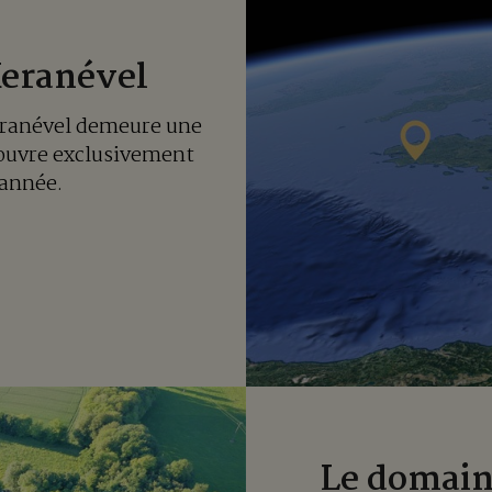
Keranével
eranével demeure une
ouvre exclusivement
'année.
Le domaine