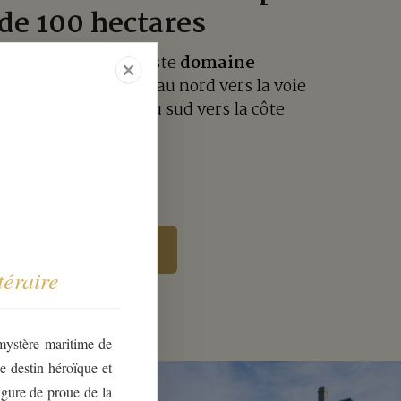
de 100 hectares
anével étend son vaste
domaine
us de 100 hectares
, au nord vers la voie
orient (à 5 min), au sud vers la côte
in).
Voir le parc
éraire
mystère maritime de
e destin héroïque et
figure de proue de la