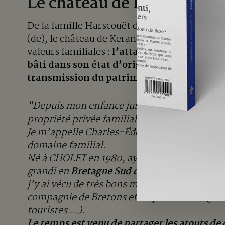
Le château de Keranével e
De la famille Harscouët de Saint-George à la
(de), le château de Keranével traverse le te
valeurs familiales :
l’attachement à la terr
bâti dans son état d’origine, la valorisatio
transmission du patrimoine familial.
"Depuis mon enfance jusqu’à aujourd’hui, je
propriété privée familiale, corps et âme, pour 
Je m’appelle Charles-Édouard de MONTI de R
domaine familial.
Né à CHOLET en 1980, ayant vécu ma petite e
grandi en
Bretagne Sud dans le château de m
j’y ai vécu de très bons moments en famille,
compagnie de Bretons et en présence de gens
touristes …).
Le temps est venu de partager les atouts de 