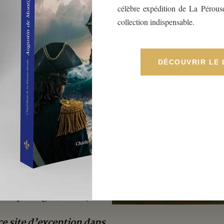
t son gérant
célèbre expédition de La Pérous
collection indispensable.
 famille Monti de Rezé
mps avec les mêmes
e, la conservation du
n du site, la
DÉCOUVRIR LE 
 me dévoue à cette
la faire vivre !
EZÉ et je gère ce
nfance en Vendée, j’ai
a famille maternelle
et
 entre amis, en
 de passage (scouts,
ce site d’exception dans