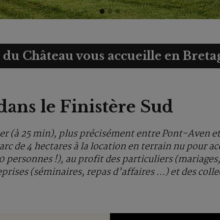
Go
Go
Go
to
to
to
slide
slide
slide
1
2
3
 du Château vous accueille en Bret
dans le Finistère Sud
per (à 25 min), plus précisément entre Pont-Aven e
rc de 4 hectares à la location en terrain nu pour a
 personnes !), au profit des particuliers (mariages
rises (séminaires, repas d’affaires …) et des collec