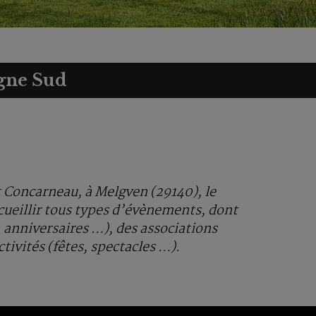
agne Sud
t Concarneau, à Melgven (29140), le
ccueillir tous types d’évènements, dont
, anniversaires …), des associations
tivités (fêtes, spectacles …).