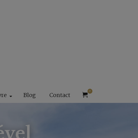
0
vre
Blog
Contact
ével